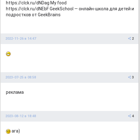
https://clck.ru/dNDag My food
https://clck.ru/dNEbF GeekSchool — онлайн-школа для детей и
подростков от GeekBrains
2022-11-26
в 14:47
2
2023-07-25
в 08:58
3
реклама
2023-08-12
в 18:48
4
ага)