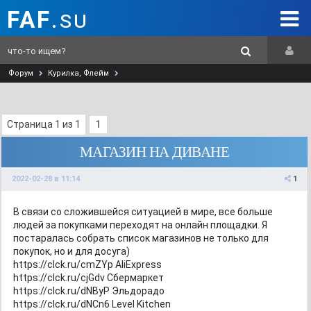
FAF
.su
Форум
Курилка, Флейм
Страница
1
из
1
1
МАГАЗИН НА ДИВАНЕ
2022-02-28
в 11:14
1
В связи со сложившейся ситуацией в мире, все больше
людей за покупками переходят на онлайн площадки. Я
постаралась собрать список магазинов не только для
покупок, но и для досуга)
https://clck.ru/cmZYp AliExpress
https://clck.ru/cjGdv Сбермаркет
https://clck.ru/dNByP Эльдорадо
https://clck.ru/dNCn6 Level Kitchen