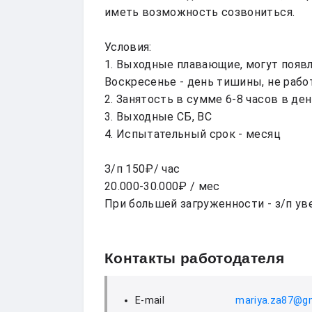
иметь возможность созвониться.

Условия:

1. Выходные плавающие, могут появлят
Воскресенье - день тишины, не рабо
2. Занятость в сумме 6-8 часов в ден
3. Выходные СБ, ВС

4. Испытательный срок - месяц

З/п 150₽/ час

20.000-30.000₽ / мес

При большей загруженности - з/п уве
Контакты работодателя
E-mail
mariya.za87@g