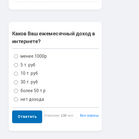
Каков Ваш ежемесячный доход в
интернете?
менее 1000р
5 т. руб
10 т. руб
30 т. руб
более 50 т.р
нет дохода
Ответили:
138
чел.
Все опросы