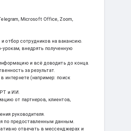
legram, Microsoft Office, Zoom, 
и отбор сотрудников на вакансию.

о-урокам, внедрять полученную 
информацию и всё доводить до конца.

венность за результат.

 интернете (например: поиск 
T и ИИ.

цию от партнеров, клиентов, 
ения руководителя.

я по предоставленным данным.

ративно отвечать в мессенджерах и 