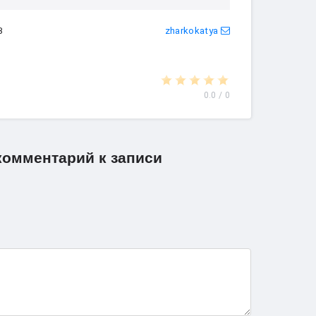
3
zharkokatya
0.0
/
0
комментарий к записи