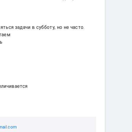
ься задачи в субботу, но не часто. 
таем

ь

личивается

mail.com